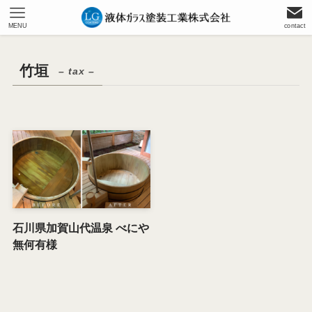
MENU
contact
竹垣
– tax –
石川県加賀山代温泉 べにや
無何有様