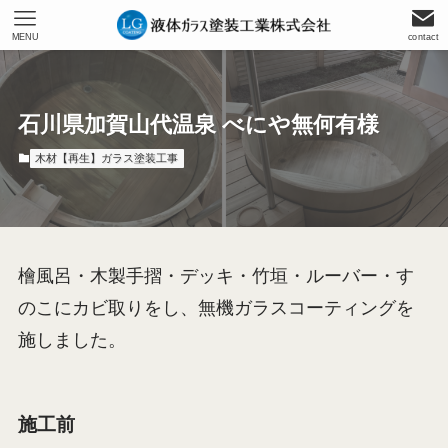
MENU
contact
石川県加賀山代温泉 べにや無何有様
木材【再生】ガラス塗装工事
檜風呂・木製手摺・デッキ・竹垣・ルーバー・す
のこにカビ取りをし、無機ガラスコーティングを
施しました。
施工前